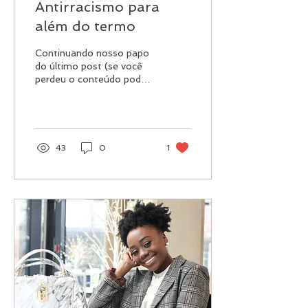
Antirracismo para
além do termo
Continuando nosso papo
do último post (se você
perdeu o conteúdo pode
acessar aqui), ocupar
espaços de forma
estratégica não significa
se...
43
0
1