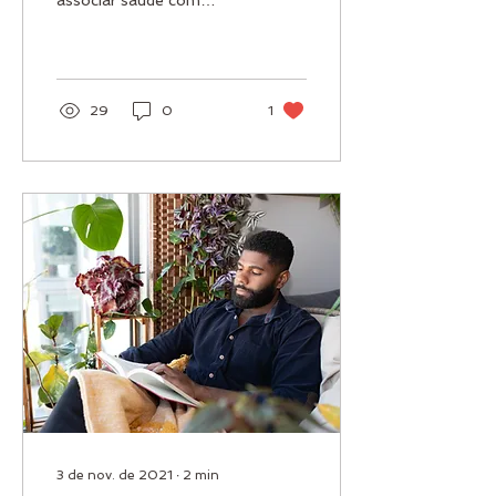
associar saúde com
ausência de doença,
deixando que o
protagonismo esteja
relacionado ao...
29
0
1
3 de nov. de 2021
∙
2
min