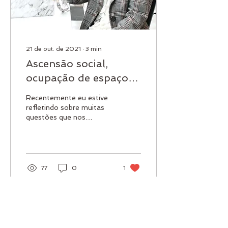
21 de out. de 2021
∙
3
min
Ascensão social,
ocupação de espaços
e consumo
Recentemente eu estive
estratégico: uma
refletindo sobre muitas
questões que nos
reflexão crítica
atravessam enquanto
pessoas pretas. E uma
crítica que surgiu foi em...
77
0
1
Ver mais